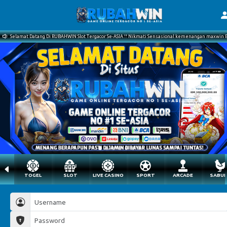
Selamat Datang Di RUBAHWIN Slot Tergacor Se-ASIA !! Nikmati Sensasional kemenangan maxwi
TOGEL
SLOT
LIVE CASINO
SPORT
ARCADE
SABU